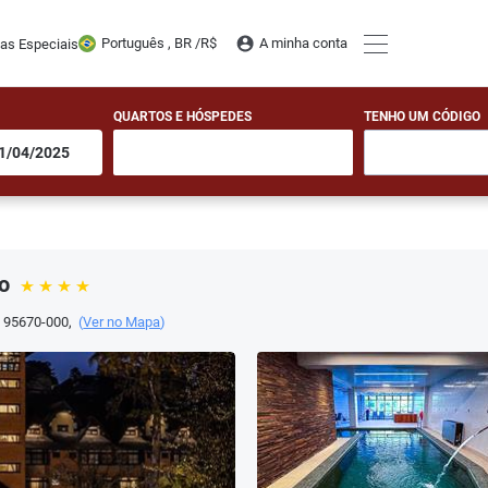
Português , BR /
R$
A minha conta
tas Especiais
QUARTOS E HÓSPEDES
TENHO UM CÓDIGO
o
,
95670-000
,
(
Ver no Mapa
)