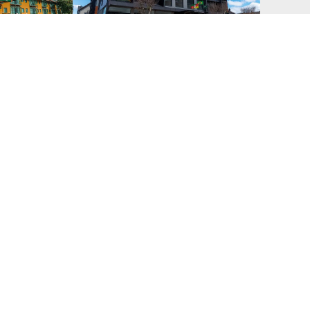
Toscana
Laghetto Stilo Garden
ado
0.7 km
Distância do hotel pesquisado
0.9 km
lidade
Ver disponibilidade