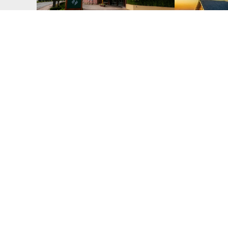
Hotel Laghetto Siena
Hotel Cha
Distância do hotel pesquisado
0 km
Distância do ho
Ver disponibilidade