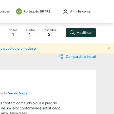
 buscas
Português, BR / 
R$
A minha conta
Noites
Quartos
Hóspedes
Modificar
1
1
2
utro codigo promocional
.
Compartilhar hotel
amado
Ver no Mapa
es contam com tudo o que é preciso
s de um jeito confortável e sofisticado,
 arte. Além disso