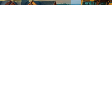
Hotel Laghetto 
teau Laghetto Collection
tel pesquisado
0.4 km
Distância do hotel pesquis
Ver disponibilidade
Ver disponibi