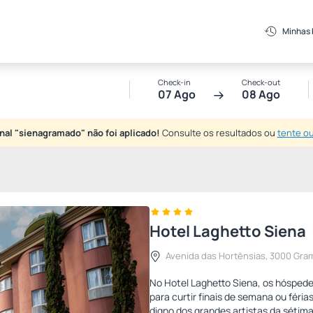
Minhas
Check-in
Check-out
07 Ago
08 Ago
al "sienagramado" não foi aplicado!
Consulte os resultados ou
tente o
Hotel Laghetto Siena
Avenida das Hortênsias, 3000 Gr
No Hotel Laghetto Siena, os hósped
para curtir finais de semana ou féria
digno dos grandes artistas da sétima