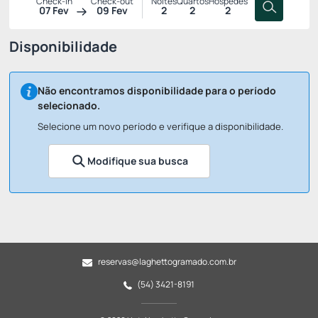
Check-in
Check-out
Noites
Quartos
Hóspedes
07 Fev
09 Fev
2
2
2
Disponibilidade
Não encontramos disponibilidade para o período
selecionado.
Selecione um novo período e verifique a disponibilidade.
Modifique sua busca
reservas@laghettogramado.com.br
(54) 3421-8191