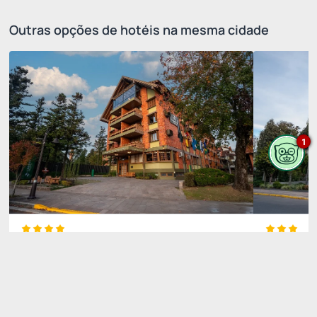
Outras opções de hotéis na mesma cidade
1
Hotel Laghetto Gramado
Hotel L
Distância do hotel pesquisado
0 km
Distância do
Ver disponibilidade