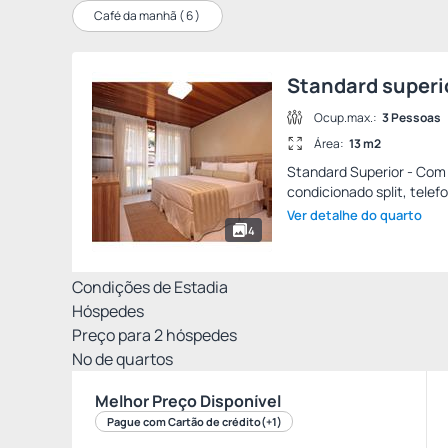
Café da manhã (
6
)
Standard superi
Ocup.max.:
3 Pessoas
Área:
13 m2
Standard Superior - Com 
condicionado split, tele
Ver detalhe do quarto
4
Condições de Estadia
Hóspedes
Preço para
2
hóspedes
Nº de quartos
Melhor Preço Disponível
Pague com Cartão de crédito
(+1)