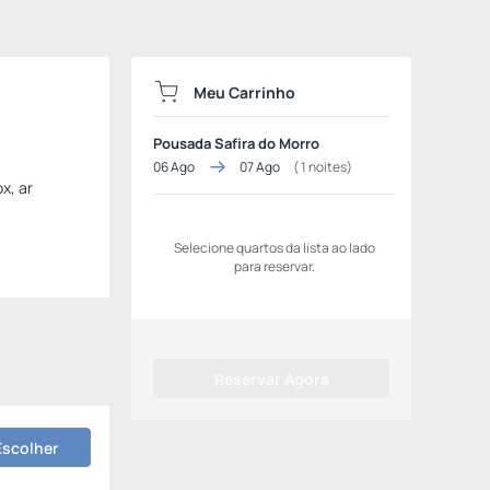
Meu Carrinho
Pousada Safira do Morro
06 Ago
07 Ago
(
1
noites)
x, ar
Selecione quartos da lista ao lado
para reservar.
Reservar Agora
Escolher