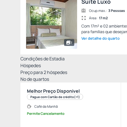
Suite Luxo
Ocup.max.:
3 Pessoas
Área:
17 m2
Com 17m² e 02 ambientes
para famílias que desejam
Ver detalhe do quarto
7
Condições de Estadia
Hóspedes
Preço para
2
hóspedes
Nº de quartos
Melhor Preço Disponível
Pague com Cartão de crédito
(+1)
Café da Manhã
Permite Cancelamento