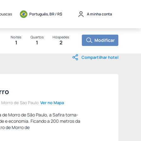
 buscas
Português, BR / 
R$
A minha conta
Noites
Quartos
Hóspedes
Modificar
1
1
2
Compartilhar hotel
rro
u Morro de Sao Paulo
Ver no Mapa
 de Morro de São Paulo, a Safira torna-
ade e economia. Ficando a 200 metros da
tro de Morro de