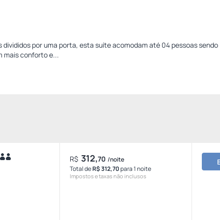
 divididos por uma porta, esta suíte acomodam até 04 pessoas sendo 
 mais conforto e...
312,
R$
70
/noite
Total de
R$ 312,70
para 1 noite
Impostos e taxas não inclusos