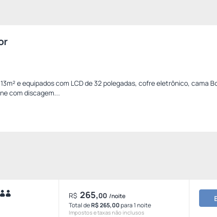
or
13m² e equipados com LCD de 32 polegadas, cofre eletrônico, cama Bo
fone com discagem...
265,
R$
00
/noite
Total de
R$ 265,00
para 1 noite
Impostos e taxas não inclusos