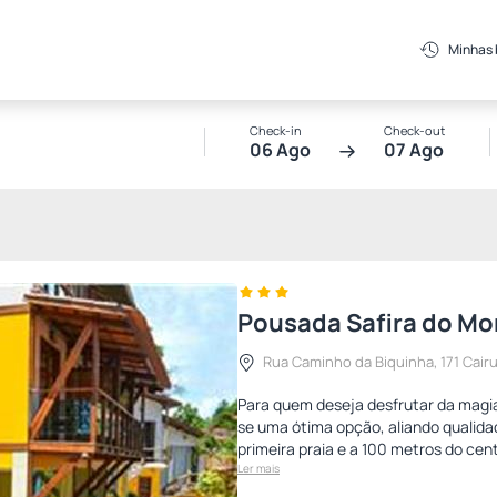
Minhas
Check-in
Check-out
06 Ago
07 Ago
Pousada Safira do Mo
Rua Caminho da Biquinha, 171 Cair
Para quem deseja desfrutar da magia
se uma ótima opção, aliando qualid
primeira praia e a 100 metros do cen
Ler mais