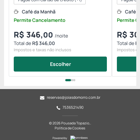
Café da Manhã
Café 
Permite Cancelamento
Permite 
R$
346,
R$
30
00
/noite
Total de
R$ 346,00
Total de
R
Impostos e taxas não inclusos
Impostos e 
Escolher
reservas@joiasdomorro.com.br
7536521490
© 2026 Pousada Topazio,.
Política de Cookies
Powered by