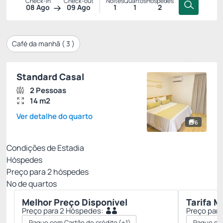
Check-in
Check-out
Noites
Quartos
Hóspedes
08 Ago
09 Ago
1
1
2
Café da manhã (
3
)
Standard Casal
2 Pessoas
14 m2
Ver detalhe do quarto
6
Condições de Estadia
Hóspedes
Preço para
2
hóspedes
Nº de quartos
Melhor Preço Disponível
Tarifa M
Preço para 2 Hóspedes:
Preço par
Pague com Cartão de crédito
(+1)
Pague com