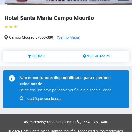
Hotel Santa Maria Campo Mourão
Campo Mourao
87300-380
(
Ver no Mapa
)
FILTRAR
VER NO MAPA
Não encontramos disponibilidade para o período
selecionado.
Selecione um novo período e verifique a disponibilidade.
Modifique sua busca
reservas5@rbhotelaria.com.br
+554832613400
© 2026 Hotel Santa Maria Campo Mourão.
Todos os direitos reservados.