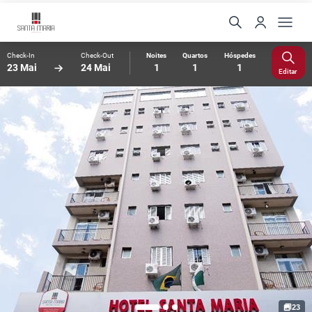
Check-In
Check-Out
Noites
Quartos
Hóspedes
23 Mai
24 Mai
1
1
1
Editar
23