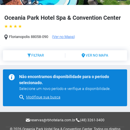
Oceania Park Hotel Spa & Convention Center
Florianopolis
88058-090
(
Ver no Mapa
)
FILTRAR
VER NO MAPA
Não encontramos disponibilidade para o período
selecionado.
Selecione um novo período e verifique a disponibilidade.
Modifique sua busca
reservas@rbhotelaria.com.br
(48) 3261-3400
© 2026 Oceania Park Hotel Spa & Convention Center.
Todos os direitos