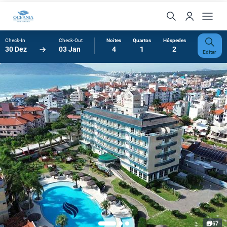
Check-In
Check-Out
Noites
Quartos
Hóspedes
30 Dez
03 Jan
4
1
2
Editar
67