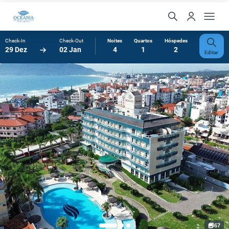
Check-In
Check-Out
Noites
Quartos
Hóspedes
29 Dez
02 Jan
4
1
2
Editar
67