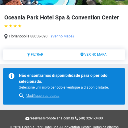
Oceania Park Hotel Spa & Convention Center
Florianopolis
88058-090
(
Ver no Mapa
)
FILTRAR
VER NO MAPA
Não encontramos disponibilidade para o período
selecionado.
Selecione um novo período e verifique a disponibilidade.
Modifique sua busca
reservas@rbhotelaria.com.br
(48) 3261-3400
© 2026 Oceania Park Hotel Spa & Convention Center.
Todos os direitos