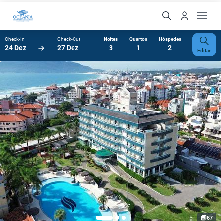
Check-In
Check-Out
Noites
Quartos
Hóspedes
24 Dez
27 Dez
3
1
2
Editar
67