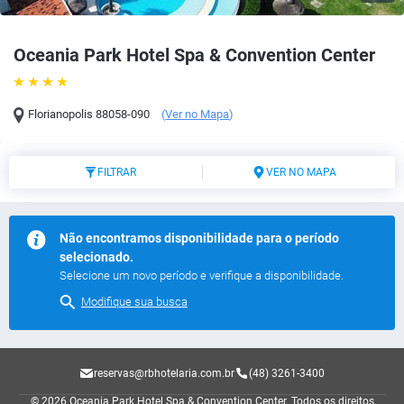
Oceania Park Hotel Spa & Convention Center
Florianopolis
88058-090
(
Ver no Mapa
)
FILTRAR
VER NO MAPA
Não encontramos disponibilidade para o período
selecionado.
Selecione um novo período e verifique a disponibilidade.
Modifique sua busca
reservas@rbhotelaria.com.br
(48) 3261-3400
© 2026 Oceania Park Hotel Spa & Convention Center.
Todos os direitos