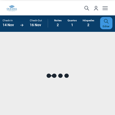
Check-In
Check-Out
Noites
Quartos
Hóspedes
14 Nov
16 Nov
2
1
2
Editar