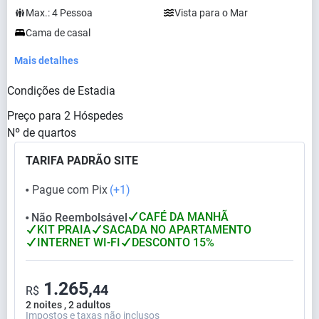
Max.:
4
Pessoa
Vista para o Mar
Cama de casal
Mais detalhes
Condições de Estadia
Preço para
2
Hóspedes
Nº de quartos
TARIFA PADRÃO SITE
Pague com Pix
(+1)
⬤
CAFÉ DA MANHÃ
Não Reembolsável
⬤
KIT PRAIA
SACADA NO APARTAMENTO
INTERNET WI-FI
DESCONTO 15%
1.265,
44
R$
2 noites , 2 adultos
Impostos e taxas não inclusos