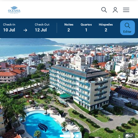
Check-In
Check-Out
Noites
Quartos
Hóspedes
10 Jul
12 Jul
2
1
2
Editar
67