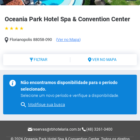
Oceania Park Hotel Spa & Convention Center
Florianopolis
88058-090
(
Ver no Mapa
)
FILTRAR
VER NO MAPA
Não encontramos disponibilidade para o período
selecionado.
Selecione um novo período e verifique a disponibilidade.
Modifique sua busca
reservas@rbhotelaria.com.br
(48) 3261-3400
© 2026 Oceania Park Hotel Spa & Convention Center.
Todos os direitos