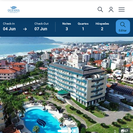
Check-In
Check-Out
Noites
Quartos
Hóspedes
04 Jun
07 Jun
3
1
2
Editar
67