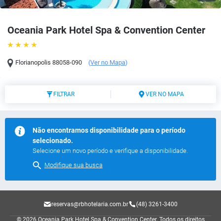
Oceania Park Hotel Spa & Convention Center
Florianopolis
88058-090
(
Ver no Mapa
)
FILTRAR
VER NO MAPA
Não encontramos disponibilidade para o período
selecionado.
Selecione um novo período e verifique a disponibilidade.
Modifique sua busca
reservas@rbhotelaria.com.br
(48) 3261-3400
© 2026 Oceania Park Hotel Spa & Convention Center.
Todos os direitos