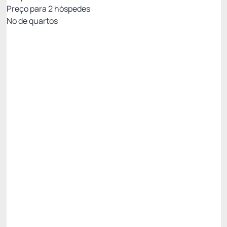
Preço para
2
hóspedes
Nº de quartos
Tarifa Mobile Não Reembolsável
Preço para 2 Hóspedes:
Pague com Cartão de crédito
Café da manhã
WIFI
Não Reembolsável
R$
451,
75
/noite
Total de
R$ 451,75
Impostos e taxas não inclusos
Escolher