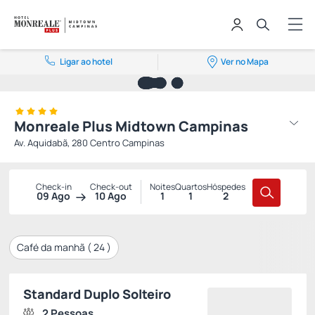
Ligar ao hotel
Ver no Mapa
Monreale Plus Midtown Campinas
Av. Aquidabã, 280 Centro Campinas
Check-in
Check-out
Noites
Quartos
Hóspedes
09 Ago
10 Ago
1
1
2
Café da manhã (
24
)
Standard Duplo Solteiro
2 Pessoas