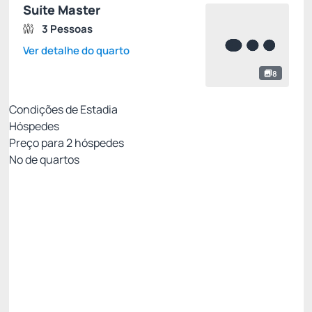
Suíte Master
3 Pessoas
Ver detalhe do quarto
8
Condições de Estadia
Hóspedes
Preço para
2
hóspedes
Nº de quartos
Tarifa Mobile Não Reembolsável
Preço para 2 Hóspedes:
Pague com Cartão de crédito
Café da manhã
WIFI
Não Reembolsável
Restam 2 quartos