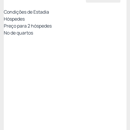
Condições de Estadia
Hóspedes
Preço para
2
hóspedes
Nº de quartos
Tarifa Mobile Não Reembolsável
Preço para 2 Hóspedes:
Pague com Cartão de crédito
Café da manhã
WIFI
Não Reembolsável
R$
335,
00
/noite
Total de
R$ 335,00
Impostos e taxas não inclusos
Escolher