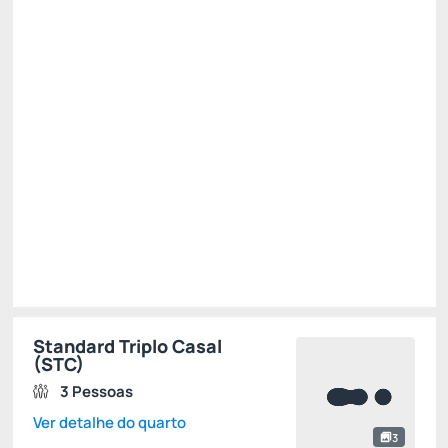
R$
352,
63
/noite
Total de
R$ 352,63
Impostos e taxas não inclusos
Escolher
Standard Triplo Casal
(STC)
3 Pessoas
Ver detalhe do quarto
3