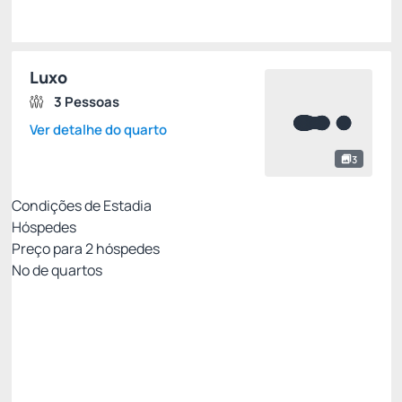
Luxo
3 Pessoas
Ver detalhe do quarto
3
Condições de Estadia
Hóspedes
Preço para
2
hóspedes
Nº de quartos
Tarifa Mobile Não Reembolsável
Preço para 2 Hóspedes:
Pague com Cartão de crédito
Café da manhã
WIFI
Não Reembolsável