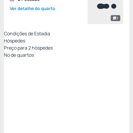
Ver detalhe do quarto
7
Condições de Estadia
Hóspedes
Preço para
2
hóspedes
Nº de quartos
Tarifa Mobile Não Reembolsável
Preço para 2 Hóspedes:
Pague com Cartão de crédito
Café da manhã
WIFI
Não Reembolsável
R$
304,
48
/noite
Total de
R$ 304,48