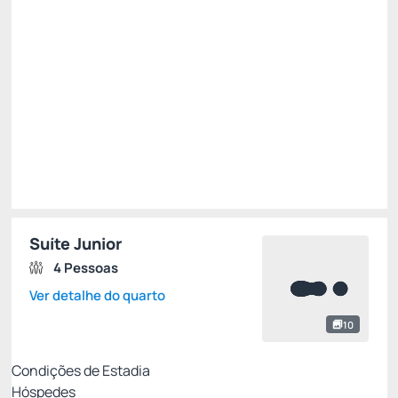
R$
370,
30
/noite
Total de
R$ 370,30
Impostos e taxas não inclusos
Escolher
Suíte Junior
4 Pessoas
Ver detalhe do quarto
10
Condições de Estadia
Hóspedes