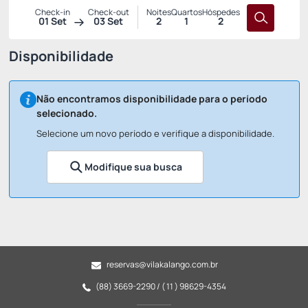
Check-in
Check-out
Noites
Quartos
Hóspedes
01 Set
03 Set
2
1
2
Disponibilidade
Não encontramos disponibilidade para o período
selecionado.
Selecione um novo período e verifique a disponibilidade.
Modifique sua busca
reservas@vilakalango.com.br
(88) 3669-2290 / ( 11 ) 98629-4354