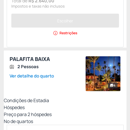
Total de
R$ 2.640,00
Impostos e taxas não inclusos
Escolher
Restrições
PALAFITA BAIXA
2 Pessoas
Ver detalhe do quarto
4
Condições de Estadia
Hóspedes
Preço para
2
hóspedes
Nº de quartos