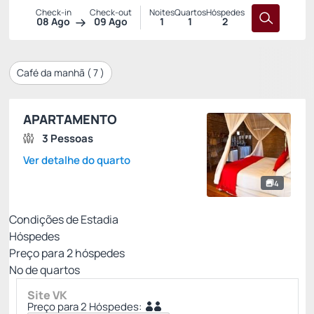
Check-in
Check-out
Noites
Quartos
Hóspedes
08 Ago
09 Ago
1
1
2
Café da manhã (
7
)
APARTAMENTO
3 Pessoas
Ver detalhe do quarto
4
Condições de Estadia
Hóspedes
Preço para
2
hóspedes
Nº de quartos
Site VK
Preço para 2 Hóspedes: