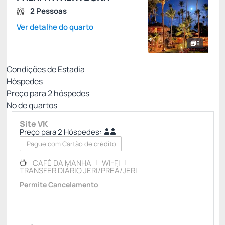
2 Pessoas
Ver detalhe do quarto
6
Condições de Estadia
Hóspedes
Preço para
2
hóspedes
Nº de quartos
Site VK
Preço para 2 Hóspedes:
Pague com Cartão de crédito
CAFÉ DA MANHA
WI-FI
TRANSFER DIÁRIO JERI/PREÁ/JERI
Permite Cancelamento