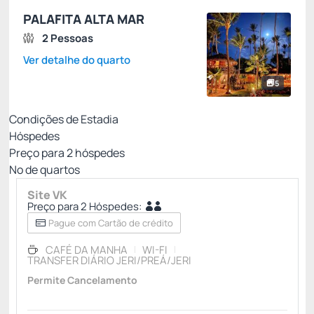
PALAFITA ALTA MAR
2 Pessoas
Ver detalhe do quarto
5
Condições de Estadia
Hóspedes
Preço para
2
hóspedes
Nº de quartos
Site VK
Preço para 2 Hóspedes:
Pague com Cartão de crédito
CAFÉ DA MANHA
WI-FI
TRANSFER DIÁRIO JERI/PREÁ/JERI
Permite Cancelamento