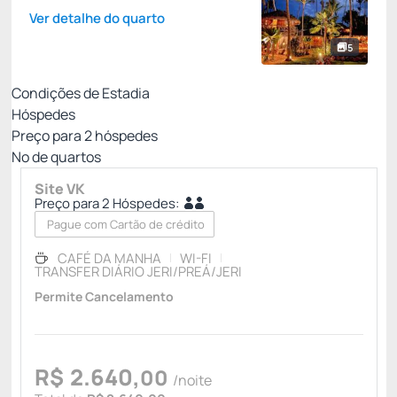
Ver detalhe do quarto
5
Condições de Estadia
Hóspedes
Preço para
2
hóspedes
Nº de quartos
Site VK
Preço para 2 Hóspedes:
Pague com Cartão de crédito
CAFÉ DA MANHA
WI-FI
TRANSFER DIÁRIO JERI/PREÁ/JERI
Permite Cancelamento
R$
2.640,
00
/noite