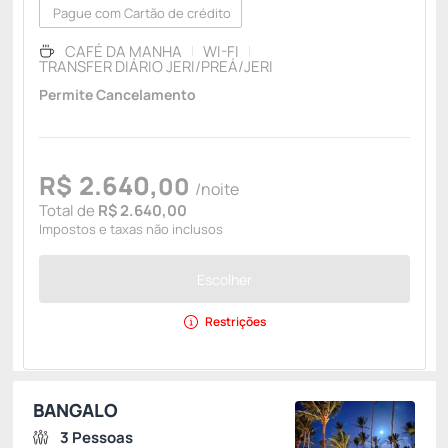
Pague com Cartão de crédito
CAFÉ DA MANHA
WI-FI
TRANSFER DIÁRIO JERI/PREÁ/JERI
Permite Cancelamento
R$
2.640,
00
/noite
Total de
R$ 2.640,00
Impostos e taxas não inclusos
Escolher
Restrições
BANGALO
3 Pessoas