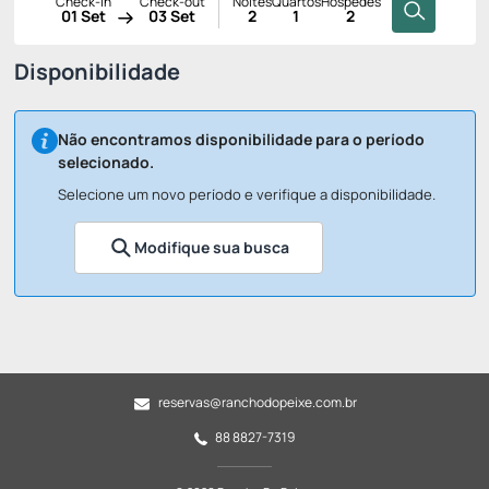
Check-in
Check-out
Noites
Quartos
Hóspedes
01 Set
03 Set
2
1
2
Disponibilidade
Não encontramos disponibilidade para o período
selecionado.
Selecione um novo período e verifique a disponibilidade.
Modifique sua busca
reservas@ranchodopeixe.com.br
88 8827-7319