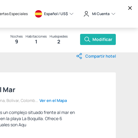
ertas Especiales
Español / 
US$
Mi Cuenta
Noches
Habitaciones
Huéspedes
Modificar
9
1
2
Compartir hotel
l Mar
na, Bolívar, Colomb...
Ver en el Mapa
es un complejo situado frente al mar en
en la playa La Boquilla. Ofrece 6
cuales son Aqu