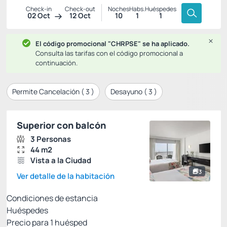
Check-in
Check-out
Noches
Habs.
Huéspedes
02 Oct
12 Oct
10
1
1
El código promocional "CHRPSE" se ha aplicado.
Consulta las tarifas con el código promocional a
continuación.
Permite Cancelación (
3
)
Desayuno (
3
)
Superior con balcón
3 Personas
44 m2
Vista a la Ciudad
3
Ver detalle de la habitación
Condiciones de estancia
Huéspedes
Precio para
1
huésped