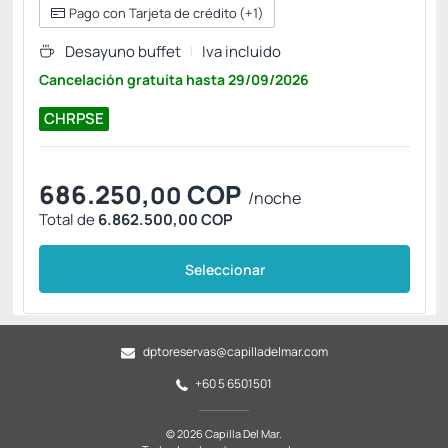
Pago con Tarjeta de crédito
(+1)
Desayuno buffet
Iva incluido
Cancelación gratuita
hasta
29/09/2026
CHRPSE
686.250,
COP
00
/noche
Total de
6.862.500,00 COP
Seleccionar
dptoreservas@capilladelmar.com
+60 5 6501501
© 2026 Capilla Del Mar.