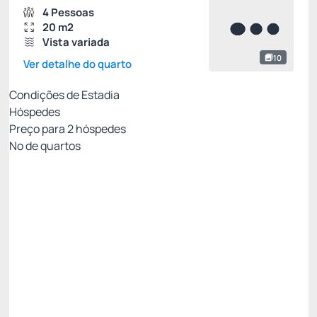
4 Pessoas
20 m2
Vista variada
10
Ver detalhe do quarto
Condições de Estadia
Hóspedes
Preço para
2
hóspedes
Nº de quartos
Econômica - Café da manhã
Preço para 2 Hóspedes:
Pague com Cartão de crédito
(+1)
Café da Manhã
🛜Internet Wi-Fi
Ver mais
Não Reembolsável
R$
647,
35
/noite