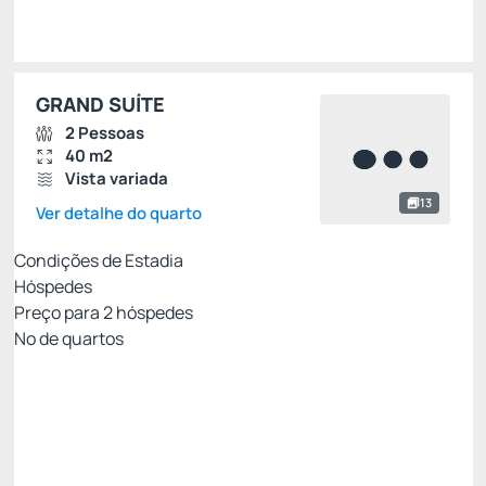
GRAND SUÍTE
2 Pessoas
40 m2
Vista variada
13
Ver detalhe do quarto
Condições de Estadia
Hóspedes
Preço para
2
hóspedes
Nº de quartos
Econômica - Café da manhã
Preço para 2 Hóspedes:
Pague com Cartão de crédito
(+1)
Café da Manhã
🛜Internet Wi-Fi
Ver mais