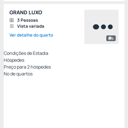
GRAND LUXO
3 Pessoas
Vista variada
Ver detalhe do quarto
6
Condições de Estadia
Hóspedes
Preço para
2
hóspedes
Nº de quartos
Econômica - Café da manhã
Preço para 2 Hóspedes:
Pague com Cartão de crédito
(+1)
Café da Manhã
🛜Internet Wi-Fi
Ver mais
Não Reembolsável