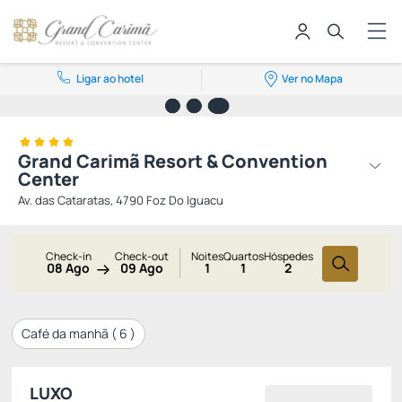
Ligar ao hotel
Ver no Mapa
Grand Carimã Resort & Convention
Center
Av. das Cataratas, 4790 Foz Do Iguacu
Check-in
Check-out
Noites
Quartos
Hóspedes
08 Ago
09 Ago
1
1
2
Café da manhã (
6
)
LUXO