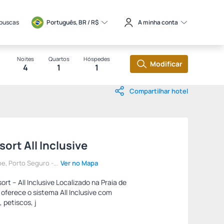
 buscas
Português, BR / 
R$
A minha conta
Noites
Quartos
Hóspedes
Modificar
4
1
1
Compartilhar hotel
ort All Inclusive
pe, Porto Seguro -...
Ver no Mapa
rt – All Inclusive Localizado na Praia de
 oferece o sistema All Inclusive com
 petiscos, j