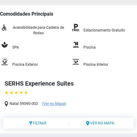
Comodidades Principais
Acessibilidade para Cadeira de
Estacionamento Gratuito
Rodas
SPA
Piscina
Piscina Exterior
Piscina Interior
SERHS Experience Suites
Natal
59090-002
(
Ver no Mapa
)
FILTRAR
VER NO MAPA