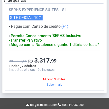
Nº de quartos
SERHS EXPERIENCE SUITES - SI
SITE OFICIAL
10%
Pague com Cartão de crédito
(+1)
⬤
⬤
SERHS Inclusive
Permite Cancelamento
⬤
Transfer Privativo
⬤
Alugue com a Natalense e ganhe 1 diária cortesia*
⬤
3.317,
99
R$
R$ 3.686,65
1 noite , 2 adultos
Impostos e taxas não inclusos
Mínimo 3 Noites!
Saber mais
info@serhsnatal.com
+558440052000