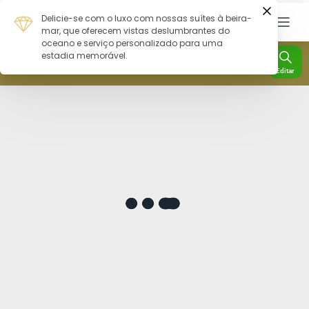
Check-In
Check-Out
Noites
Quartos
Hóspedes
08 Ago
09 Ago
1
1
2
Editar