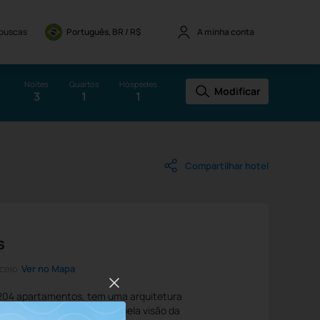
 buscas
Português, BR / 
R$
A minha conta
Noites
Quartos
Hóspedes
Modificar
3
1
1
Compartilhar hotel
s
aceio
Ver no Mapa
 204 apartamentos, tem uma arquitetura
sitantes apreciarem a mais bela visão da