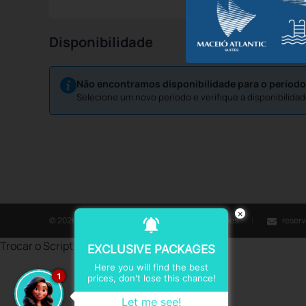
Disponibilidade
Não encontramos disponibilidade para o período
Selecione um novo período e verifique a disponibilidad
×
© 2026 Maceió Atlantic Suítes.
Política de Cookies
reser
Trocar o Script do Organico
EXCLUSIVE PACKAGES
Here you will find the best
1
prices, don't lose this chance!
Let me see!