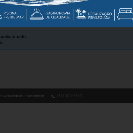
 selecionado.
e.
vas@maceioatlantic.com.br
(82) 2121-5600