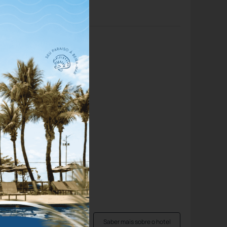
elência de se
ionamento
Piscina
usto
ratuito
Saber mais sobre o hotel