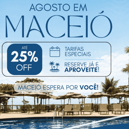
orla urbana da capital alagoana. Exc
Ler mais
A hospedagem oferece
Internet Banda
Estac
Larga
com c
Piscina Exterior
Wifi G
59