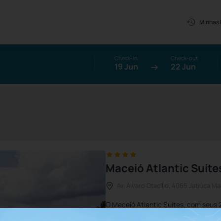
Minhas
Check-in
Check-out
19 Jun
22 Jun
Maceió Atlantic Suíte
Av. Álvaro Otacílio, 4065 Jatiúca M
O Maceió Atlantic Suítes, com seus
privilegiada em forma de Y para os vi