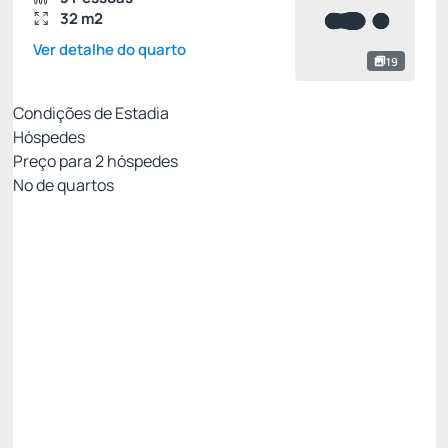
32 m2
Ver detalhe do quarto
19
Condições de Estadia
Hóspedes
Preço para
2
hóspedes
Nº de quartos
Oferta Exclusiva Royal
Preço para 2 Hóspedes:
Pague com Cartão de crédito
Café da manhã
Internet Wifi
Não Reembolsável
R$
561,
39
/noite
Total de
R$ 561,39