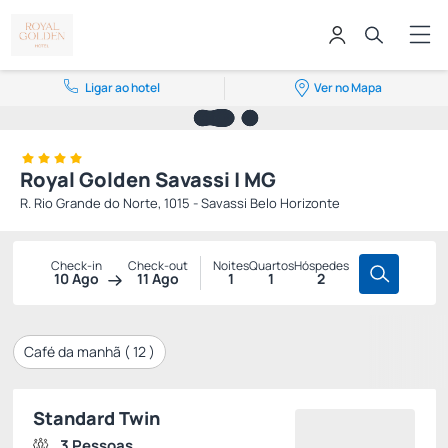
Ligar ao hotel
Ver no Mapa
Royal Golden Savassi | MG
R. Rio Grande do Norte, 1015 - Savassi Belo Horizonte
Check-in
Check-out
Noites
Quartos
Hóspedes
10 Ago
11 Ago
1
1
2
Café da manhã (
12
)
Standard Twin
3 Pessoas