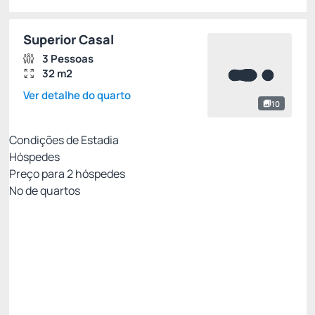
Superior Casal
3 Pessoas
32 m2
Ver detalhe do quarto
10
Condições de Estadia
Hóspedes
Preço para
2
hóspedes
Nº de quartos
Oferta Exclusiva Royal
Preço para 2 Hóspedes:
Pague com Cartão de crédito
Café da manhã
Internet Wifi
Não Reembolsável