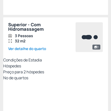
Escolher
Superior - Com
Hidromassagem
3 Pessoas
32 m2
7
Ver detalhe do quarto
Condições de Estadia
Hóspedes
Preço para
2
hóspedes
Nº de quartos
Oferta Exclusiva Royal
Preço para 2 Hóspedes:
Pague com Cartão de crédito
Café da manhã
Internet Wifi