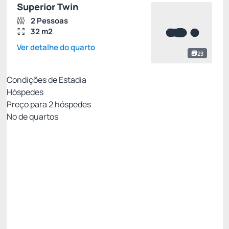
Superior Twin
2 Pessoas
32 m2
Ver detalhe do quarto
23
Condições de Estadia
Hóspedes
Preço para
2
hóspedes
Nº de quartos
Oferta Exclusiva Royal
Preço para 2 Hóspedes:
Pague com Cartão de crédito
Café da manhã
Internet Wifi
Não Reembolsável