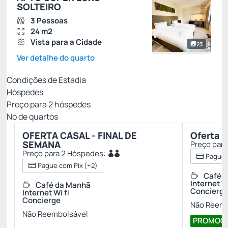
SOLTEIRO
3 Pessoas
24 m2
Vista para a Cidade
23
Ver detalhe do quarto
Condições de Estadia
Hóspedes
Preço para
2
hóspedes
Nº de quartos
OFERTA CASAL - FINAL DE
Oferta E
SEMANA
Preço par
Preço para 2 Hóspedes:
Pague 
Pague com Pix
(+2)
Café 
Internet Wi
Café da Manhã
Concierg
Internet Wi fi
Concierge
Não Reemb
Não Reembolsável
PROMOÇÃO