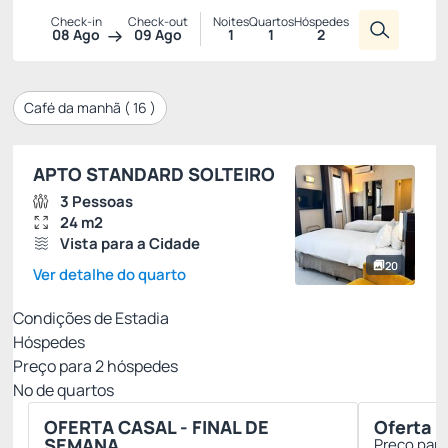
Check-in
Check-out
Noites
Quartos
Hóspedes
08 Ago
09 Ago
1
1
2
Café da manhã (
16
)
APTO STANDARD SOLTEIRO
3 Pessoas
24 m2
Vista para a Cidade
20
Ver detalhe do quarto
Condições de Estadia
Hóspedes
Preço para
2
hóspedes
Nº de quartos
OFERTA CASAL - FINAL DE
Oferta E
SEMANA
Preço par