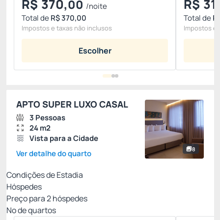
R$
370,
R$
31
00
/noite
Total de
R$ 370,00
Total de
R$
Impostos e taxas não inclusos
Impostos e 
Escolher
APTO SUPER LUXO CASAL
3 Pessoas
24 m2
Vista para a Cidade
8
Ver detalhe do quarto
Condições de Estadia
Hóspedes
Preço para
2
hóspedes
Nº de quartos