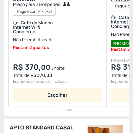
Preço para 2 Hóspedes:
Pague com
Pague com Pix
(+2)
Café 
Internet Wi
Café da Manhã
Concierg
Internet Wi fi
Concierge
Não Reemb
Não Reembolsável
PROMOÇÃO
Restam 2 quartos
Restam 2 
R$ 451,07
R$
370,
R$
31
00
/noite
Total de
R$ 370,00
Total de
R$
Impostos e taxas não inclusos
Impostos e 
Escolher
APTO STANDARD CASAL