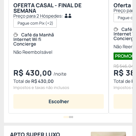
OFERTA CASAL - FINAL DE
Oferta E
SEMANA
Preço par
Preço para 2 Hóspedes:
Pague com
Pague com Pix
(+2)
Café 
Internet Wi
Café da Manhã
Concierg
Internet Wi fi
Concierge
Não Reemb
Não Reembolsável
PROMOÇÃO
R$ 546,04
R$
430,
R$
38
00
/noite
Total de
R$ 430,00
Total de
R
Impostos e taxas não inclusos
Impostos e 
Escolher
APTO SUPER LUXO