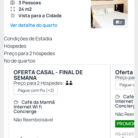
3 Pessoas
24 m2
Vista para a Cidade
21
Ver detalhe do quarto
Condições de Estadia
Hóspedes
Preço para
2
hóspedes
Nº de quartos
OFERTA CASAL - FINAL DE
Oferta E
SEMANA
Preço par
Preço para 2 Hóspedes:
Pague com
Pague com Pix
(+2)
Café 
Internet Wi
Café da Manhã
Concierg
Internet Wi fi
Concierge
Não Reemb
Não Reembolsável
PROMOÇÃO
R$ 451,07