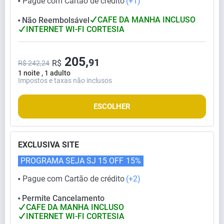
Pague com Cartão de crédito
(+1)
⬤
CAFE DA MANHA INCLUSO
Não Reembolsável
⬤
INTERNET WI-FI CORTESIA
205,
91
R$
R$ 242,24
1 noite , 1 adulto
Impostos e taxas não inclusos
ESCOLHER
EXCLUSIVA SITE
PROGRAMA SEJA SJ 15 OFF
15%
Pague com Cartão de crédito
(+2)
⬤
Permite Cancelamento
⬤
CAFE DA MANHA INCLUSO
INTERNET WI-FI CORTESIA