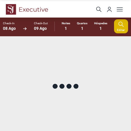
Check-In
Check-Out
Noites
Quartos
Hóspedes
08 Ago
09 Ago
1
1
1
Editar