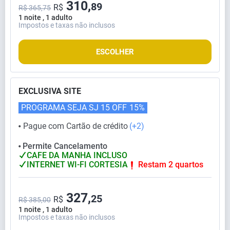
310,
89
R$
R$ 365,75
1 noite , 1 adulto
Impostos e taxas não inclusos
ESCOLHER
EXCLUSIVA SITE
PROGRAMA SEJA SJ 15 OFF
15%
Pague com Cartão de crédito
(+2)
⬤
Permite Cancelamento
⬤
CAFE DA MANHA INCLUSO
INTERNET WI-FI CORTESIA
Restam 2 quartos
327,
25
R$
R$ 385,00
1 noite , 1 adulto
Impostos e taxas não inclusos