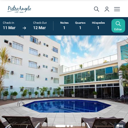
Check-In
Check-Out
Noites
Quartos
Hóspedes
11 Mar
12 Mar
1
1
1
Editar
49