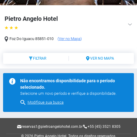
Pietro Angelo Hotel
Foz Do Iguacu
85851-010
(
Ver no Mapa
)
FILTRAR
VER NO MAPA
Não encontramos disponibilidade para o período
selecionado.
Selecione um novo período e verifique a disponibilidade.
Modifique sua busca
reservas1@pietroangelohotel.com.br
+55 (45) 3521 8305
© 2026 Pietro Angelo Hotel.
Todos os direitos reservados.