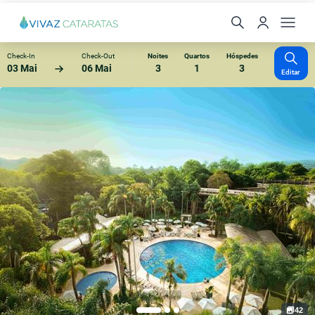
Check-In
Check-Out
Noites
Quartos
Hóspedes
03 Mai
06 Mai
3
1
3
Editar
42