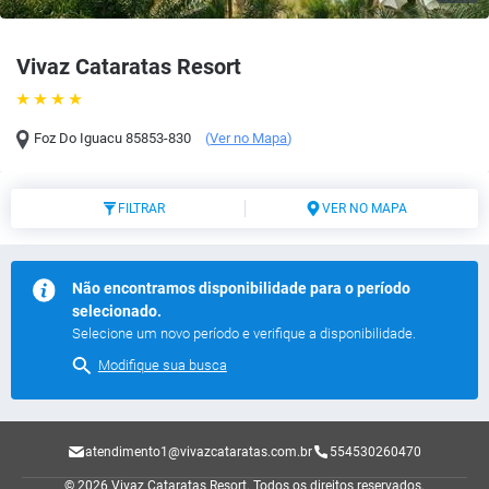
Vivaz Cataratas Resort
Foz Do Iguacu
85853-830
(
Ver no Mapa
)
FILTRAR
VER NO MAPA
Não encontramos disponibilidade para o período
selecionado.
Selecione um novo período e verifique a disponibilidade.
Modifique sua busca
atendimento1@vivazcataratas.com.br
554530260470
© 2026 Vivaz Cataratas Resort.
Todos os direitos reservados.