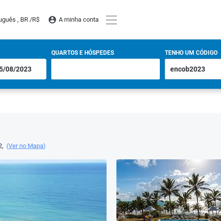
uguês , BR /
R$
A minha conta
QUARTOS E HÓSPEDES
TENHO UM CÓDIGO
2
,
(
Ver no Mapa
)