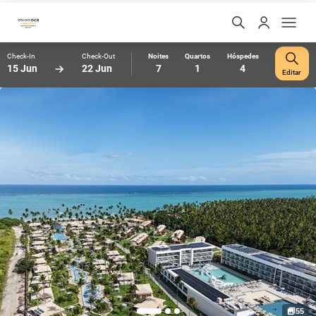
Check-In
Check-Out
Noites
Quartos
Hóspedes
15 Jun
22 Jun
7
1
4
Editar
55