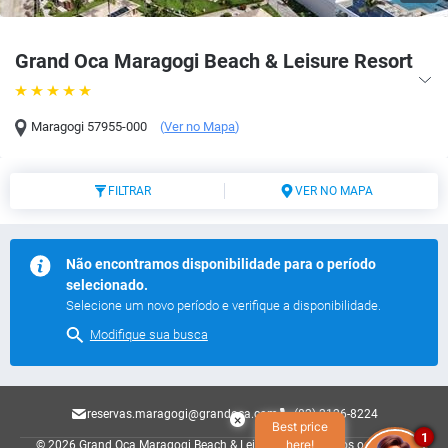
Grand Oca Maragogi Beach & Leisure Resort
Maragogi
57955-000
(
Ver no Mapa
)
FILTRAR
VER NO MAPA
Não encontramos disponibilidade para o período
selecionado.
Selecione um novo período e verifique a disponibilidade.
Modifique sua busca
reservas.maragogi@grandoca.com
(82) 2126-8224
×
Best price
1
here!
© 2026 Grand Oca Maragogi Beach & Leisure Resort.
Todos os direitos