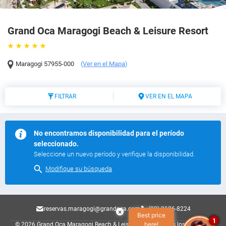
Grand Oca Maragogi Beach & Leisure Resort
Maragogi
57955-000
(
Ver en el Mapa
)
FILTRAR
VER EN EL MAPA
No encontramos disponibilidad para el período
seleccionado.
Seleccione un nuevo período y verifique la disponibilidad.
Modifique su búsqueda
reservas.maragogi@grandoca.com
(82) 2126-8224
×
Best price
1
here!
© 2026 Grand Oca Maragogi Beach & Leisure Resort.
Todos los derechos