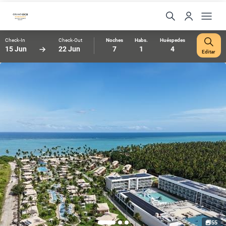
Check-In
Check-Out
Noches
Habs.
Huéspedes
15 Jun
22 Jun
7
1
4
Editar
55