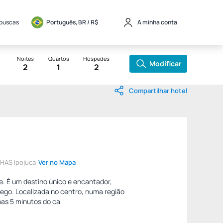
 buscas
Português, BR / 
R$
A minha conta
Noites
Quartos
Hóspedes
Modificar
2
1
2
Compartilhar hotel
s
HAS Ipojuca
Ver no Mapa
. É um destino único e encantador,
hego. Localizada no centro, numa região
enas 5 minutos do ca