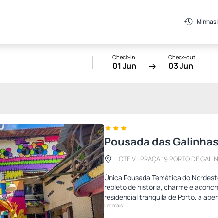
Minhas
Check-in
Check-out
01 Jun
03 Jun
Pousada das Galinha
LOTE V , PRAÇA 19 PORTO DE GALIN
Única Pousada Temática do Nordeste
repleto de história, charme e aconc
residencial tranquila de Porto, a ap
Ler mais