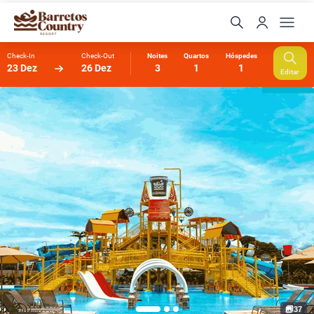
Check-In
Check-Out
Noites
Quartos
Hóspedes
23 Dez
26 Dez
3
1
1
Editar
Xuxinha
Online agora
37