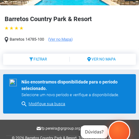
Barretos Country Park & Resort
Barretos
14785-100
(
Ver no Mapa
)
FILTRAR
VER NO MAPA
Não encontramos disponibilidade para o período
selecionado.
Selecione um novo período e verifique a disponibilidade.
Modifique sua busca
fp.pereira@grgroup.org
40038825
Dúvidas?
© 2026 Barretos Country Park & Resort.
Todos os direitos reservados.