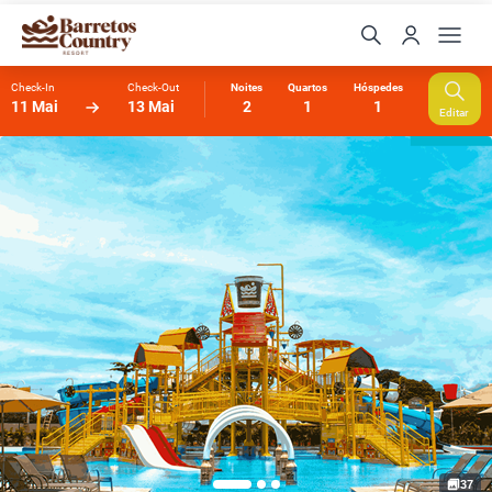
Check-In
Check-Out
Noites
Quartos
Hóspedes
11 Mai
13 Mai
2
1
1
Editar
Xuxinha
Online agora
37