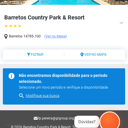
Barretos Country Park & Resort
Barretos
14785-100
(
Ver no Mapa
)
FILTRAR
VER NO MAPA
Não encontramos disponibilidade para o período
selecionado.
Selecione um novo período e verifique a disponibilidade.
Modifique sua busca
fp.pereira@grgroup.org
40038825
Dúvidas?
© 2026 Barretos Country Park & Resort.
Todos os direitos reservados.