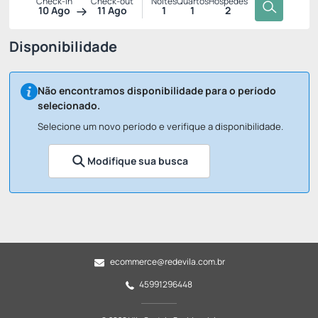
Check-in
Check-out
Noites
Quartos
Hóspedes
10 Ago
11 Ago
1
1
2
Disponibilidade
Não encontramos disponibilidade para o período
selecionado.
Selecione um novo período e verifique a disponibilidade.
Modifique sua busca
ecommerce@redevila.com.br
45991296448