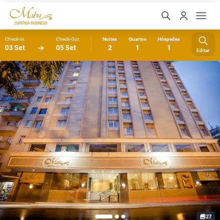
Check-In
Check-Out
Noites
Quartos
Hóspedes
03 Set
05 Set
2
1
1
Editar
27