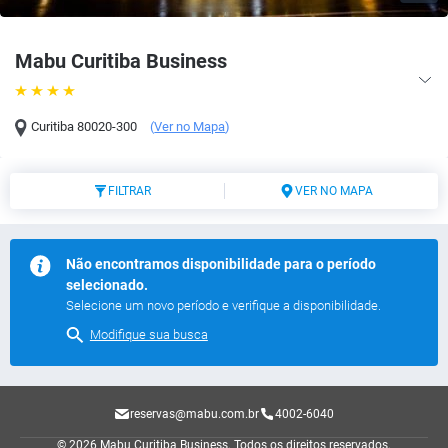
Mabu Curitiba Business
Curitiba
80020-300
(
Ver no Mapa
)
FILTRAR
VER NO MAPA
Não encontramos disponibilidade para o período
selecionado.
Selecione um novo período e verifique a disponibilidade.
Modifique sua busca
reservas@mabu.com.br
4002-6040
© 2026 Mabu Curitiba Business.
Todos os direitos reservados.