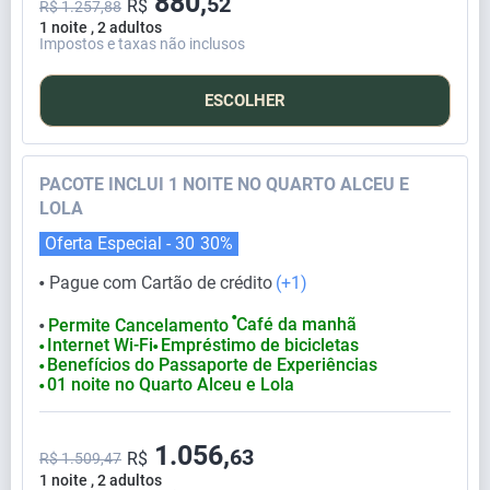
880,
52
R$
R$ 1.257,88
1 noite , 2 adultos
Impostos e taxas não inclusos
ESCOLHER
PACOTE INCLUI 1 NOITE NO QUARTO ALCEU E
LOLA
Oferta Especial - 30
30%
Pague com Cartão de crédito
(+1)
⬤
⬤
Café da manhã
Permite Cancelamento
⬤
Internet Wi-Fi
Empréstimo de bicicletas
⬤
⬤
Benefícios do Passaporte de Experiências
⬤
01 noite no Quarto Alceu e Lola
⬤
1.056,
63
R$
R$ 1.509,47
1 noite , 2 adultos