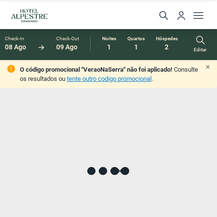
Check-In
Check-Out
Noites
Quartos
Hóspedes
08 Ago
09 Ago
1
1
2
Editar
O código promocional "VeraoNaSerra" não foi aplicado!
Consulte
os resultados ou
tente outro codigo promocional
.