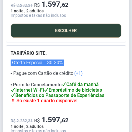
1.597,
62
R$
R$ 2.282,31
1 noite , 2 adultos
Impostos e taxas não inclusos
ESCOLHER
TARIFÁRIO SITE.
Oferta Especial - 30
30%
Pague com Cartão de crédito
(+1)
⬤
Café da manhã
Permite Cancelamento
⬤
Internet Wi-Fi
Empréstimo de bicicletas
Benefícios do Passaporte de Experiências
Só existe 1 quarto disponível
1.597,
62
R$
R$ 2.282,31
1 noite , 2 adultos
Impostos e taxas não inclusos