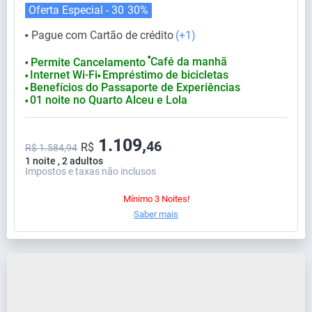
Oferta Especial - 30
30%
Pague com Cartão de crédito
(+1)
⬤
⬤
Café da manhã
Permite Cancelamento
⬤
Internet Wi-Fi
Empréstimo de bicicletas
⬤
⬤
Benefícios do Passaporte de Experiências
⬤
01 noite no Quarto Alceu e Lola
⬤
1.109,
46
R$
R$ 1.584,94
1 noite , 2 adultos
Impostos e taxas não inclusos
Mínimo 3 Noites!
Saber mais