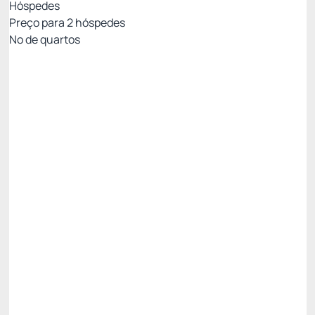
Hóspedes
Preço para
2
hóspedes
Nº de quartos
PARCERIA *
Preço para 2 Hóspedes:
Pague com Cartão de crédito
Café da manhã incluso
Ver mais
Não Reembolsável
VIVAORIOROCKINRIO
15%
Restam 2 quartos
Público
R$ 1.396,50
R$
1.187,
03
/noite
Total de
R$ 2.374,05
Impostos e taxas não inclusos