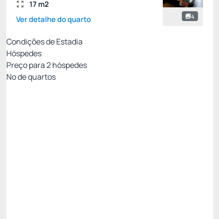
17 m2
4
Ver detalhe do quarto
Condições de Estadia
Hóspedes
Preço para
2
hóspedes
Nº de quartos
PARCERIA *
Preço para 2 Hóspedes:
Pague com Cartão de crédito
Café da manhã incluso
Ver mais
Não Reembolsável
VIVAORIOROCKINRIO
15%
Público
R$ 1.459,00