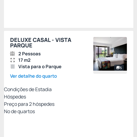
Escolher
DELUXE CASAL - VISTA
PARQUE
2 Pessoas
17 m2
Vista para o Parque
5
Ver detalhe do quarto
Condições de Estadia
Hóspedes
Preço para
2
hóspedes
Nº de quartos
PARCERIA *
Preço para 2 Hóspedes:
Pague com Cartão de crédito