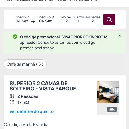
Check-in
Check-out
Noites
Quartos
Hóspedes
04 Set
06 Set
2
1
2
O código promocional "VIVAORIOROCKINRIO" foi
aplicado!
Consulte as tarifas com o código
promocional abaixo.
Café da manhã (
6
)
SUPERIOR 2 CAMAS DE
SOLTEIRO - VISTA PARQUE
2 Pessoas
17 m2
5
Ver detalhe do quarto
Condições de Estadia