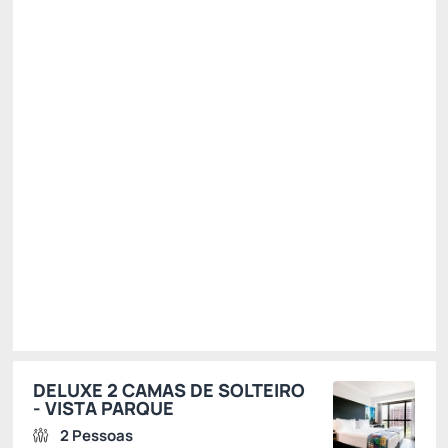
Café da manhã incluso
Ver mais
Não Reembolsável
VIVAORIOROCKINRIO
15%
Público
R$ 1.524,00
R$
1.295,
40
/noite
Total de
R$ 2.590,80
Impostos e taxas não inclusos
Escolher
DELUXE 2 CAMAS DE SOLTEIRO
- VISTA PARQUE
2 Pessoas