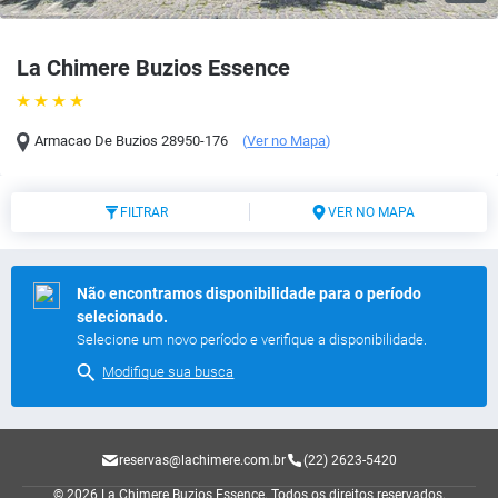
La Chimere Buzios Essence
Armacao De Buzios
28950-176
(
Ver no Mapa
)
FILTRAR
VER NO MAPA
Não encontramos disponibilidade para o período
selecionado.
Selecione um novo período e verifique a disponibilidade.
Modifique sua busca
reservas@lachimere.com.br
(22) 2623-5420
© 2026 La Chimere Buzios Essence.
Todos os direitos reservados.