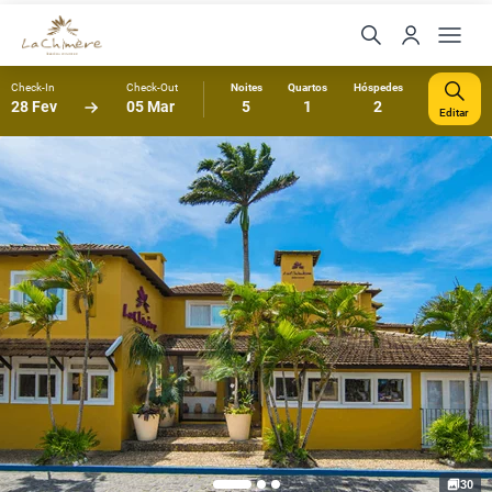
Check-In
Check-Out
Noites
Quartos
Hóspedes
28 Fev
05 Mar
5
1
2
Editar
30