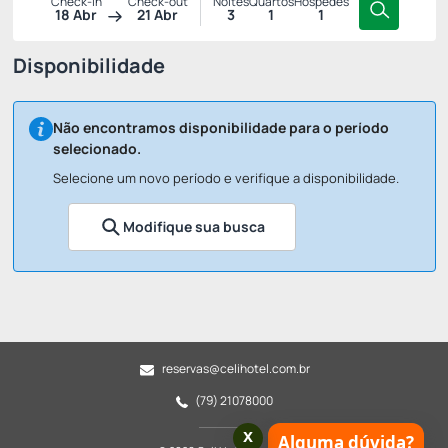
Check-in
Check-out
Noites
Quartos
Hóspedes
18 Abr
21 Abr
3
1
1
Disponibilidade
Não encontramos disponibilidade para o período
selecionado.
Selecione um novo período e verifique a disponibilidade.
Modifique sua busca
reservas@celihotel.com.br
(79) 21078000
x
Alguma dúvida?