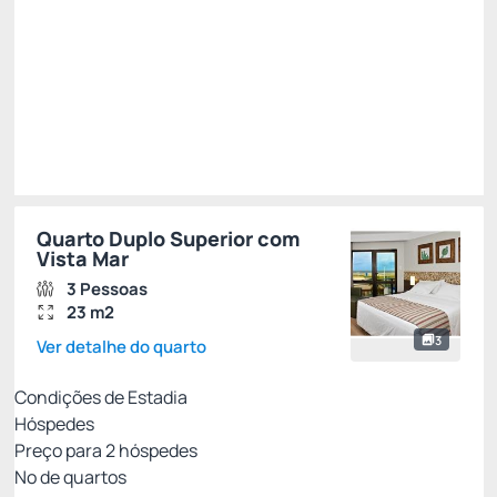
R$
564,
16
/noite
Total de
R$ 564,16
Impostos e taxas não inclusos
Escolher
Quarto Duplo Superior com
Vista Mar
3 Pessoas
23 m2
3
Ver detalhe do quarto
Condições de Estadia
Hóspedes
Preço para
2
hóspedes
Nº de quartos