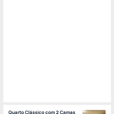
Tarifa Mobile
Preço para 2 Hóspedes:
Pague com Cartão de crédito
CAFE DA MANHA
INTERNET
Permite Cancelamento
R$
470,
13
/noite
Total de
R$ 470,13
Impostos e taxas não inclusos
Escolher
Quarto Clássico com 2 Camas