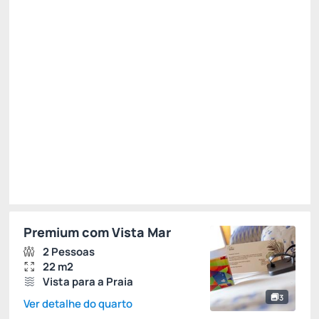
CAFE DA MANHA
INTERNET
Permite Cancelamento
R$
588,
32
/noite
Total de
R$ 588,32
Impostos e taxas não inclusos
Escolher
Premium com Vista Mar
2 Pessoas
22 m2
Vista para a Praia
3
Ver detalhe do quarto