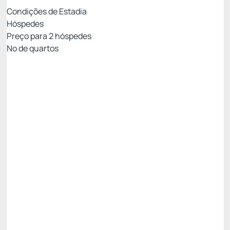
Condições de Estadia
Hóspedes
Preço para
2
hóspedes
Nº de quartos
Tarifa Motor de Reservas
Preço para 2 Hóspedes:
Pague com Cartão de crédito
CAFE DA MANHA
INTERNET
Permite Cancelamento
R$
799,
41
/noite
Total de
R$ 799,41
Impostos e taxas não inclusos
Escolher