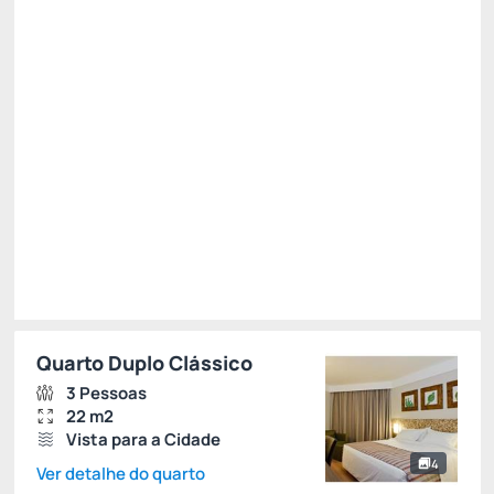
CAFE DA MANHA
INTERNET
Permite Cancelamento
Restam 2 quartos
R$
470,
13
/noite
Total de
R$ 470,13
Impostos e taxas não inclusos
Escolher
Quarto Duplo Clássico
3 Pessoas
22 m2
Vista para a Cidade
4
Ver detalhe do quarto