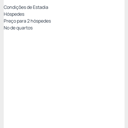
Condições de Estadia
Hóspedes
Preço para
2
hóspedes
Nº de quartos
Tarifa Motor de Reservas
Preço para 2 Hóspedes:
Pague com Cartão de crédito
CAFE DA MANHA
INTERNET
Permite Cancelamento
R$
533,
03
/noite
Total de
R$ 533,03
Impostos e taxas não inclusos
Escolher