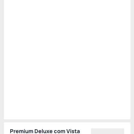
Tarifa Mobile
Preço para 2 Hóspedes:
Pague com Cartão de crédito
CAFE DA MANHA
INTERNET
Permite Cancelamento
R$
705,
08
/noite
Total de
R$ 705,08
Impostos e taxas não inclusos
Escolher
Premium Deluxe com Vista