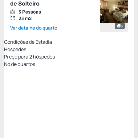
de Solteiro
3 Pessoas
23 m2
5
Ver detalhe do quarto
Condições de Estadia
Hóspedes
Preço para
2
hóspedes
Nº de quartos
Tarifa Motor de Reservas
Preço para 2 Hóspedes:
Pague com Cartão de crédito
CAFE DA MANHA
INTERNET
Permite Cancelamento
R$
533,
03
/noite