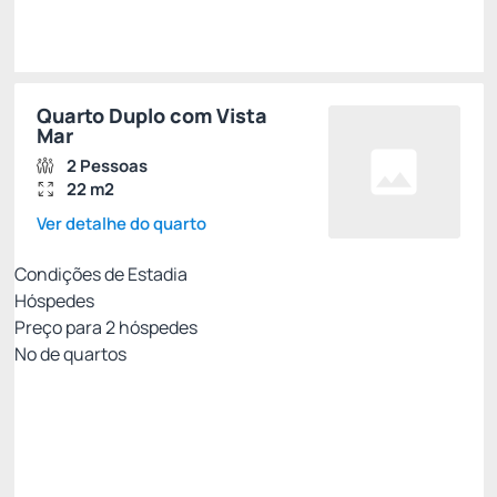
Escolher
Quarto Duplo com Vista
Mar
2 Pessoas
22 m2
Ver detalhe do quarto
Condições de Estadia
Hóspedes
Preço para
2
hóspedes
Nº de quartos
Tarifa Motor de Reservas
Preço para 2 Hóspedes:
Pague com Cartão de crédito
CAFE DA MANHA
INTERNET