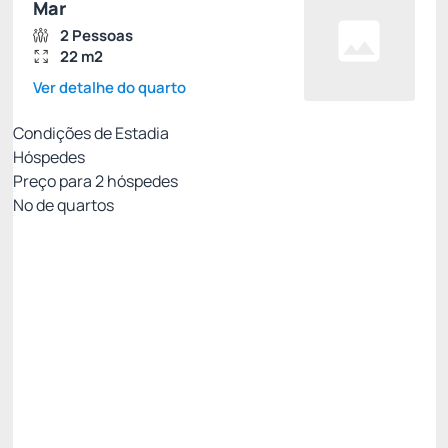
Mar
2 Pessoas
22 m2
Ver detalhe do quarto
Condições de Estadia
Hóspedes
Preço para
2
hóspedes
Nº de quartos
Tarifa Motor de Reservas
Preço para 2 Hóspedes:
Pague com Cartão de crédito
CAFE DA MANHA
INTERNET
Permite Cancelamento
Só existe 1 quarto disponível