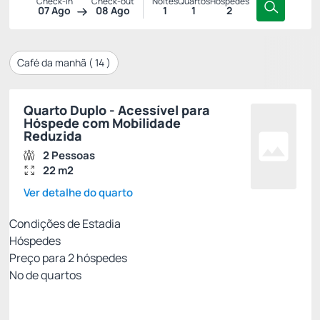
Check-in
Check-out
Noites
Quartos
Hóspedes
07 Ago
08 Ago
1
1
2
Café da manhã (
14
)
Quarto Duplo - Acessível para
Hóspede com Mobilidade
Reduzida
2 Pessoas
22 m2
Ver detalhe do quarto
Condições de Estadia
Hóspedes
Preço para
2
hóspedes
Nº de quartos
Tarifa Motor de Reservas
Preço para 2 Hóspedes: