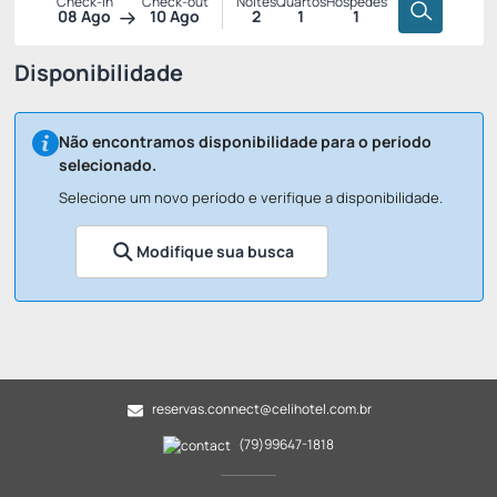
Check-in
Check-out
Noites
Quartos
Hóspedes
08 Ago
10 Ago
2
1
1
Disponibilidade
Não encontramos disponibilidade para o período
selecionado.
Selecione um novo período e verifique a disponibilidade.
Modifique sua busca
reservas.connect@celihotel.com.br
(79)99647-1818