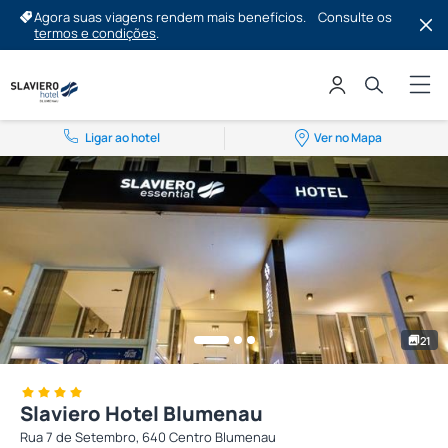
Agora suas viagens rendem mais benefícios.
Consulte os
termos e condições
.
Ligar ao hotel
Ver no Mapa
21
Slaviero Hotel Blumenau
Rua 7 de Setembro, 640 Centro Blumenau