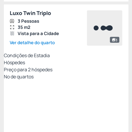
Luxo Twin Triplo
3 Pessoas
35 m2
Vista para a Cidade
3
Ver detalhe do quarto
Condições de Estadia
Hóspedes
Preço para
2
hóspedes
Nº de quartos
Clube Viero - Melhor tarifa para você!
Preço para 2 Hóspedes:
Pague com Cartão de crédito
(+1)
Café da Manhã
Wi-Fi
Ver mais
Permite Cancelamento