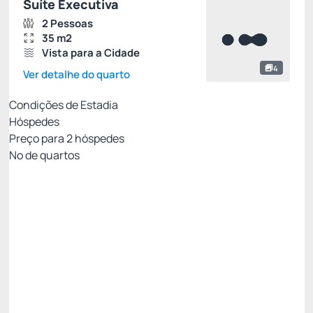
Suíte Executiva
2 Pessoas
35 m2
Vista para a Cidade
4
Ver detalhe do quarto
Condições de Estadia
Hóspedes
Preço para
2
hóspedes
Nº de quartos
Clube Viero - Melhor tarifa para você!
Preço para 2 Hóspedes:
Pague com Cartão de crédito
(+1)
Café da Manhã
Wi-Fi
Ver mais
Permite Cancelamento
15% OFF
Poupe
R$
107,
29
/noite