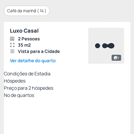
Café da manhã (
14
)
Luxo Casal
2 Pessoas
35 m2
Vista para a Cidade
7
Ver detalhe do quarto
Condições de Estadia
Hóspedes
Preço para
2
hóspedes
Nº de quartos
Clube Viero - Melhor tarifa para você!
Preço para 2 Hóspedes:
Pague com Cartão de crédito
(+1)
Café da Manhã
Wi-Fi
Ver mais