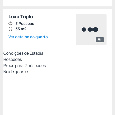
Luxo Triplo
3 Pessoas
35 m2
Ver detalhe do quarto
5
Condições de Estadia
Hóspedes
Preço para
2
hóspedes
Nº de quartos
Clube Viero - Melhor tarifa para você!
Preço para 2 Hóspedes:
Pague com Cartão de crédito
(+1)
Café da Manhã
Wi-Fi
Ver mais
Permite Cancelamento