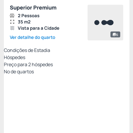
Superior Premium
2 Pessoas
35 m2
Vista para a Cidade
6
Ver detalhe do quarto
Condições de Estadia
Hóspedes
Preço para
2
hóspedes
Nº de quartos
Clube Viero - Melhor tarifa para você!
Preço para 2 Hóspedes:
Pague com Cartão de crédito
(+1)
Café da Manhã
Wi-Fi
Ver mais
Permite Cancelamento