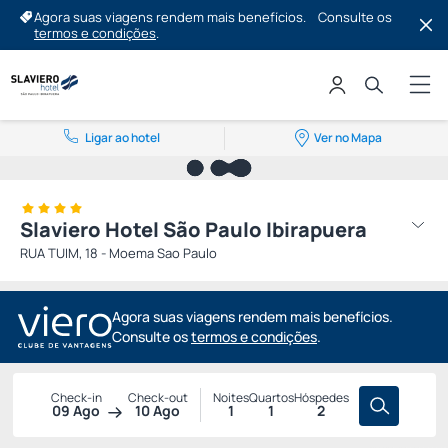
Agora suas viagens rendem mais benefícios.
Consulte os
termos e condições
.
Ligar ao hotel
Ver no Mapa
Slaviero Hotel São Paulo Ibirapuera
RUA TUIM, 18 - Moema Sao Paulo
Agora suas viagens rendem mais benefícios.
Consulte os
termos e condições
.
Check-in
Check-out
Noites
Quartos
Hóspedes
09 Ago
10 Ago
1
1
2