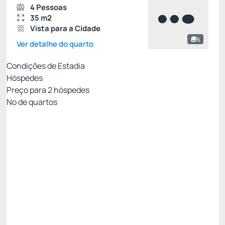
4 Pessoas
35 m2
Vista para a Cidade
5
Ver detalhe do quarto
Condições de Estadia
Hóspedes
Preço para
2
hóspedes
Nº de quartos
Clube Viero - Melhor tarifa para você!
Preço para 2 Hóspedes:
Pague com Cartão de crédito
(+1)
Café da Manhã
Wi-Fi
Ver mais
Permite Cancelamento
15% OFF
Poupe
R$
145,
20
/noite