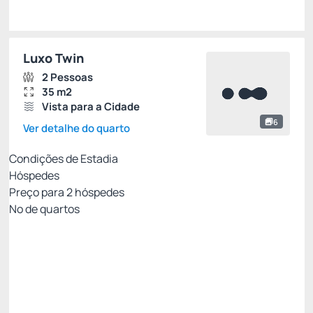
Luxo Twin
2 Pessoas
35 m2
Vista para a Cidade
6
Ver detalhe do quarto
Condições de Estadia
Hóspedes
Preço para
2
hóspedes
Nº de quartos
Clube Viero - Melhor tarifa para você!
Preço para 2 Hóspedes:
Pague com Cartão de crédito
(+1)
Café da Manhã
Wi-Fi
Ver mais
Permite Cancelamento