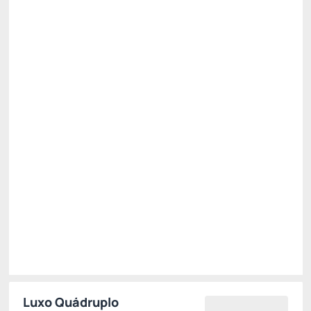
Preço para 2 Hóspedes:
Pague com Cartão de crédito
Café da Manhã
Wi-Fi
Permite Cancelamento
Desconto Site Slaviero -12%
Público
R$ 715,29
R$
629,
46
/noite
Total de
R$ 629,46
Impostos e taxas não inclusos
Escolher
Luxo Quádruplo