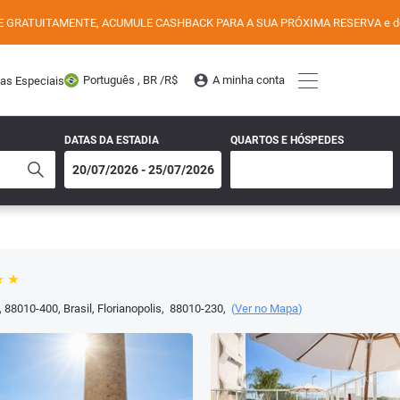
E GRATUITAMENTE, ACUMULE CASHBACK PARA A SUA PRÓXIMA RESERVA e desfr
Português , BR /
R$
A minha conta
tas Especiais
DATAS DA ESTADIA
QUARTOS E HÓSPEDES
, 88010-400, Brasil
,
Florianopolis
,
88010-230
,
(
Ver no Mapa
)