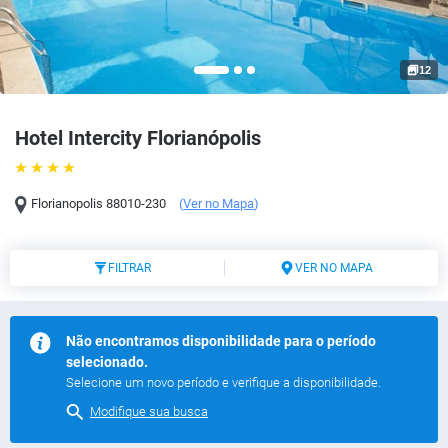
12
Hotel Intercity Florianópolis
Florianopolis
88010-230
(
Ver no Mapa
)
FILTRAR
VER NO MAPA
Não encontramos disponibilidade para o período
selecionado.
Selecione um novo período e verifique a disponibilidade.
Modifique sua busca