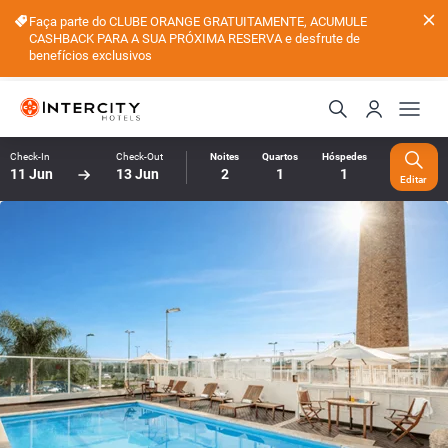
Faça parte do CLUBE ORANGE GRATUITAMENTE, ACUMULE
CASHBACK PARA A SUA PRÓXIMA RESERVA e desfrute de
benefícios exclusivos
Check-In
Check-Out
Noites
Quartos
Hóspedes
11 Jun
13 Jun
2
1
1
Editar