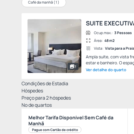
Café da manhã (
1
)
SUITE EXECUTIV
Ocup.max.:
3 Pessoas
Área:
48 m2
Vista:
Vista para a Prai
Ampla suíte, com vista f
estar e banheiro. O espaç
7
Ver detalhe do quarto
Condições de Estadia
Hóspedes
Preço para
2
hóspedes
Nº de quartos
Melhor Tarifa Disponível Sem Café da
Manhã
Pague com Cartão de crédito