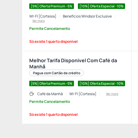
[5%] Oferta Premium -5%
[10%] Oferta Especial -10%
WI-FI [Cortesia]
Benefícios Windsor Exclusive
Ver mais
Permite Cancelamento
Só existe 1 quarto disponível
Melhor Tarifa Disponível Com Café da
Manhã
Pague com Cartão de crédito
[5%] Oferta Premium -5%
[10%] Oferta Especial -10%
Café da Manhã
WI-FI [Cortesia]
Ver mais
Permite Cancelamento
Só existe 1 quarto disponível