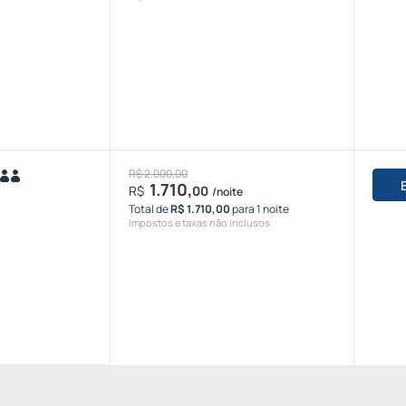
R$ 2.000,00
1.710,
R$
00
/noite
Total de
R$ 1.710,00
para 1 noite
Impostos e taxas não inclusos