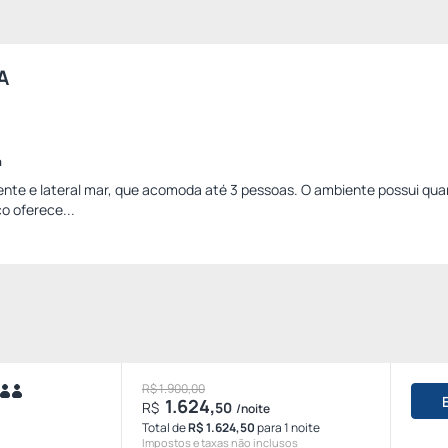
A
a
rente e lateral mar, que acomoda até 3 pessoas. O ambiente possui quar
o oferece...
R$ 1.900,00
1.624,
R$
50
/noite
Total de
R$ 1.624,50
para 1 noite
Impostos e taxas não inclusos