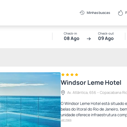
Minhas buscas
Check-in
Check-out
08 Ago
09 Ago
Windsor Leme Hotel
Av. Atlântica, 656 – Copacabana Rio 
O Windsor Leme Hotel está situado e
belas do litoral do Rio de Janeiro, b
unidade oferece infraestrutura co
Ler mais