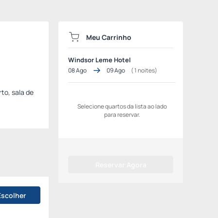
Meu Carrinho
Windsor Leme Hotel
08 Ago
09 Ago
(
1
noites)
to, sala de
Selecione quartos da lista ao lado
para reservar.
Reservar Agora
Escolher