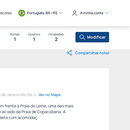
Pacotes
Português, BR / 
R$
A minha conta
Noites
Quartos
Hóspedes
Modificar
1
1
2
Compartilhar hotel
de Janeiro Rio De J...
Ver no Mapa
m frente à Praia do Leme, uma das mais
em ao lado da Praia de Copacabana. A
mpleta com acomodaç