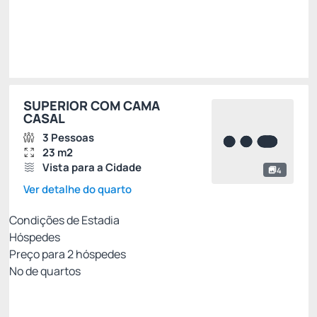
Impostos e taxas não inclusos
Escolher
SUPERIOR COM CAMA
CASAL
3 Pessoas
23 m2
Vista para a Cidade
4
Ver detalhe do quarto
Condições de Estadia
Hóspedes
Preço para
2
hóspedes
Nº de quartos
Tarifa Mobile Com Café da Manhã
Preço para 2 Hóspedes: