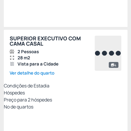
Escolher
SUPERIOR EXECUTIVO COM
CAMA CASAL
2 Pessoas
28 m2
Vista para a Cidade
4
Ver detalhe do quarto
Condições de Estadia
Hóspedes
Preço para
2
hóspedes
Nº de quartos
Melhor Tarifa Disponível Com Café da Manhã
Preço para 2 Hóspedes:
Pague com Cartão de crédito