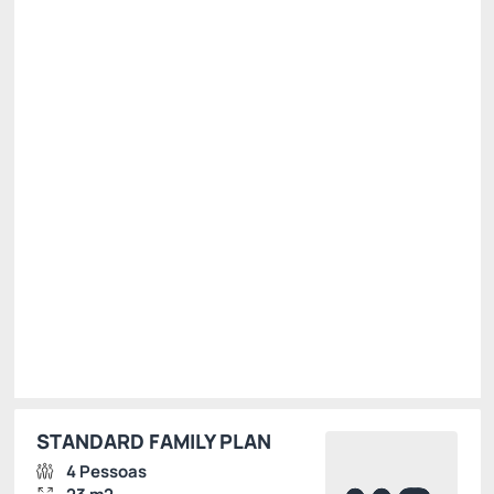
Pague com Cartão de crédito
(+1)
Café da Manhã
WI-FI [Cortesia]
Ver mais
Permite Cancelamento
[5%] Oferta Premium -5%
R$ 559,00
R$
531,
05
/noite
Total de
R$ 531,05
Impostos e taxas não inclusos
Escolher
STANDARD FAMILY PLAN
4 Pessoas