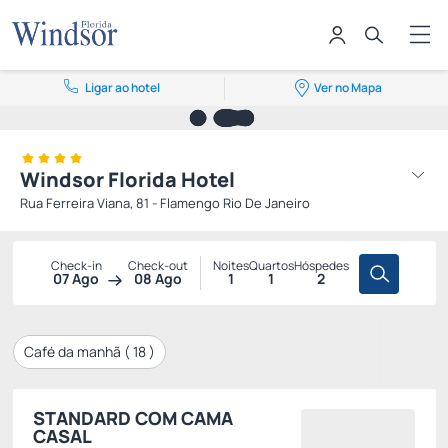
Ligar ao hotel
Ver no Mapa
Windsor Florida Hotel
Rua Ferreira Viana, 81 - Flamengo Rio De Janeiro
Check-in
Check-out
Noites
Quartos
Hóspedes
07 Ago
08 Ago
1
1
2
Café da manhã (
18
)
STANDARD COM CAMA
CASAL