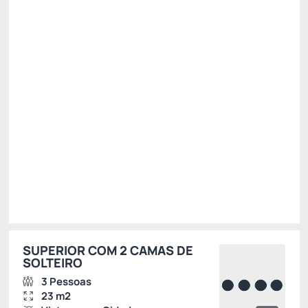
Café da Manhã
WI-FI [Cortesia]
Ver mais
Permite Cancelamento
[5%] Oferta Premium -5%
R$ 632,00
R$
600,
40
/noite
Total de
R$ 600,40
Impostos e taxas não inclusos
Escolher
SUPERIOR COM 2 CAMAS DE
SOLTEIRO
3 Pessoas
23 m2