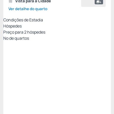
Vista para a Cidade
4
Ver detalhe do quarto
Condições de Estadia
Hóspedes
Preço para
2
hóspedes
Nº de quartos
Tarifa Mobile Com Café da Manhã
Preço para 2 Hóspedes:
Pague com Cartão de crédito
Café da Manhã
WI-FI [Cortesia]
Ver mais
Permite Cancelamento
[12%] Oferta Exclusiva Mobile -12%
R$ 632,00
R$
556,
16
/noite