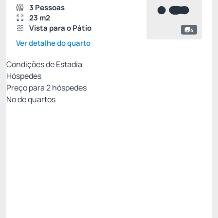
3 Pessoas
23 m2
Vista para o Pátio
4
Ver detalhe do quarto
Condições de Estadia
Hóspedes
Preço para
2
hóspedes
Nº de quartos
Tarifa Mobile Com Café da Manhã
Preço para 2 Hóspedes:
Pague com Cartão de crédito
Café da Manhã
WI-FI [Cortesia]
Ver mais
Permite Cancelamento
[12%] Oferta Exclusiva Mobile -12%