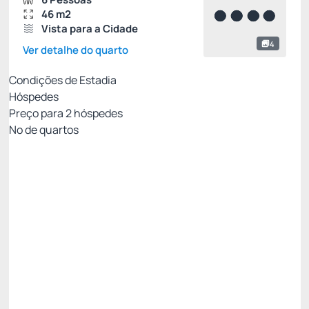
46 m2
Vista para a Cidade
4
Ver detalhe do quarto
Condições de Estadia
Hóspedes
Preço para
2
hóspedes
Nº de quartos
Melhor Tarifa Disponível Com Café da Manhã
Preço para 2 Hóspedes:
Pague com Cartão de crédito
Café da Manhã
WI-FI [Cortesia]
Ver mais
Permite Cancelamento
[5%] Oferta Especial -5%
[5%] Oferta Premium -5%