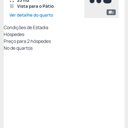
23 m2
Vista para o Pátio
5
Ver detalhe do quarto
Condições de Estadia
Hóspedes
Preço para
2
hóspedes
Nº de quartos
Tarifa Mobile Com Café da Manhã
Preço para 2 Hóspedes:
Pague com Cartão de crédito
Café da Manhã
WI-FI [Cortesia]
Ver mais
Permite Cancelamento
[12%] Oferta Exclusiva Mobile -12%
R$ 559,00
R$
491,
92