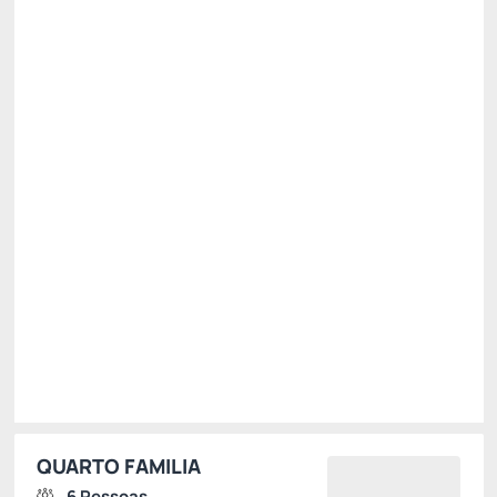
Café da Manhã
WI-FI [Cortesia]
Ver mais
Permite Cancelamento
[5%] Oferta Especial -5%
[5%] Oferta Premium -5%
Só existe 1 quarto disponível
R$ 820,99
R$
740,
95
/noite
Total de
R$ 740,95
Impostos e taxas não inclusos
Escolher
QUARTO FAMILIA
6 Pessoas