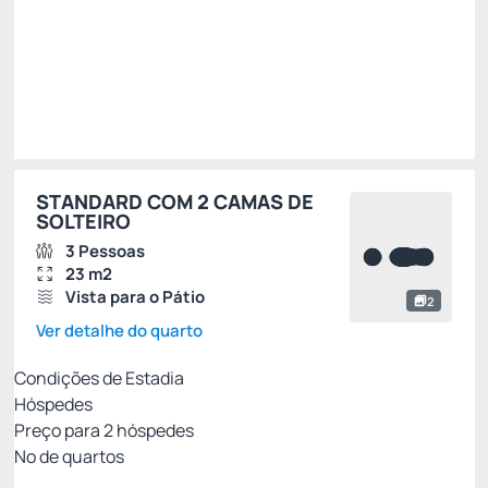
R$
531,
05
/noite
Total de
R$ 531,05
Impostos e taxas não inclusos
Escolher
STANDARD COM 2 CAMAS DE
SOLTEIRO
3 Pessoas
23 m2
Vista para o Pátio
2
Ver detalhe do quarto
Condições de Estadia
Hóspedes
Preço para
2
hóspedes
Nº de quartos