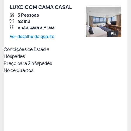
LUXO COM CAMA CASAL
3 Pessoas
42 m2
Vista para a Praia
4
Ver detalhe do quarto
Condições de Estadia
Hóspedes
Preço para
2
hóspedes
Nº de quartos
Melhor Tarifa Disponível Sem Café da Manhã
Preço para 2 Hóspedes:
Pague com Cartão de crédito
Benefícios Windsor Exclusive
Ver mais
Permite Cancelamento
[5%] Oferta Premium -5%
[10%] Oferta Especial -10%