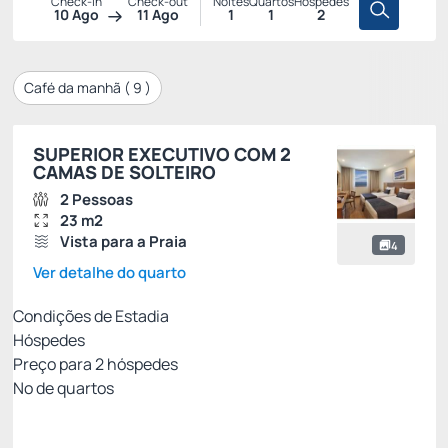
Check-in
Check-out
Noites
Quartos
Hóspedes
10 Ago
11 Ago
1
1
2
Café da manhã (
9
)
SUPERIOR EXECUTIVO COM 2
CAMAS DE SOLTEIRO
2 Pessoas
23 m2
Vista para a Praia
4
Ver detalhe do quarto
Condições de Estadia
Hóspedes
Preço para
2
hóspedes
Nº de quartos
Tarifa Mobile Sem Café da Manhã
Preço para 2 Hóspedes: