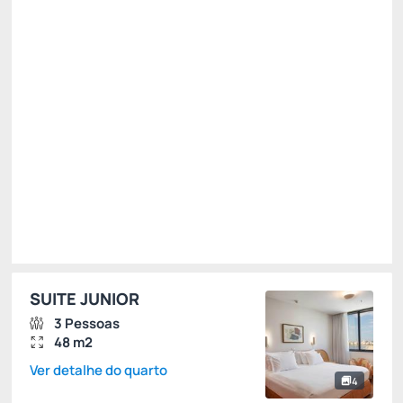
[5%] Oferta Premium -5%
[10%] Oferta Especial -10%
Só existe 1 quarto disponível
R$ 1.921,00
R$
1.642,
46
/noite
Total de
R$ 1.642,46
Impostos e taxas não inclusos
Escolher
SUITE JUNIOR
3 Pessoas
48 m2
Ver detalhe do quarto
4