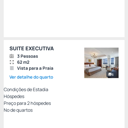
Total de
R$ 2.344,41
Impostos e taxas não inclusos
Escolher
SUITE EXECUTIVA
3 Pessoas
62 m2
Vista para a Praia
6
Ver detalhe do quarto
Condições de Estadia
Hóspedes
Preço para
2
hóspedes
Nº de quartos
Melhor Tarifa Disponível Com Café da Manhã
Preço para 2 Hóspedes: