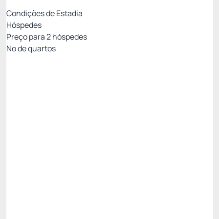
Condições de Estadia
Hóspedes
Preço para
2
hóspedes
Nº de quartos
Melhor Tarifa Disponível Com Café da Manhã
Preço para 2 Hóspedes:
Pague com Cartão de crédito
Café da Manhã
Benefícios Windsor Exclusive
Ver mais
Permite Cancelamento
[5%] Oferta Premium -5%
[10%] Oferta Especial -10%
Só existe 1 quarto disponível
R$ 2.742,00
R$
2.344,
41
/noite