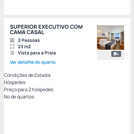
Escolher
SUPERIOR EXECUTIVO COM
CAMA CASAL
2 Pessoas
23 m2
Vista para a Praia
4
Ver detalhe do quarto
Condições de Estadia
Hóspedes
Preço para
2
hóspedes
Nº de quartos
Tarifa Mobile Sem Café da Manhã
Preço para 2 Hóspedes:
Pague com Cartão de crédito
Benefícios Windsor Exclusive
Ver mais