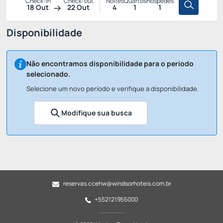
Check-in
Check-out
Noites
Quartos
Hóspedes
18 Out
22 Out
4
1
1
Disponibilidade
Não encontramos disponibilidade para o período
selecionado.
Selecione um novo período e verifique a disponibilidade.
Modifique sua busca
reservas.ccehw@windsorhoteis.com.br
+552121955000